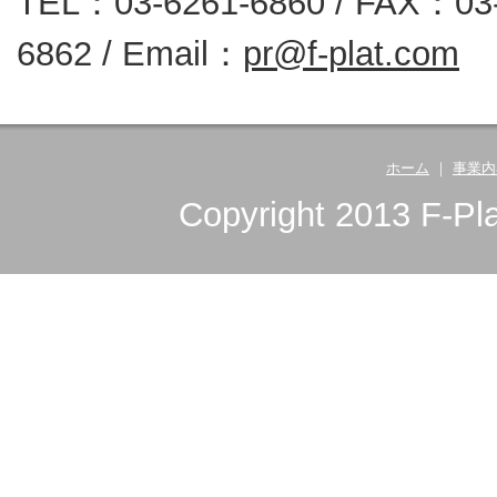
TEL：03-6261-6860 / FAX：03
6862 / Email：
pr@f-plat.com
ホーム
｜
事業内
Copyright 2013 F-Pla